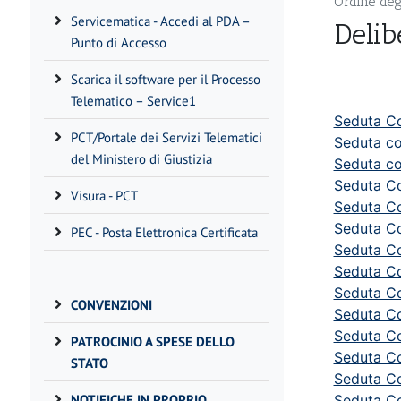
Ordine deg
Servicematica - Accedi al PDA –
Deli
Punto di Accesso
Scarica il software per il Processo
Telematico – Service1
Seduta Co
PCT/Portale dei Servizi Telematici
Seduta co
del Ministero di Giustizia
Seduta co
Seduta Co
Visura - PCT
Seduta Co
Seduta Co
PEC - Posta Elettronica Certificata
Seduta Co
Seduta Co
Seduta Co
CONVENZIONI
Seduta Co
Seduta Co
PATROCINIO A SPESE DELLO
Seduta Co
STATO
Seduta Co
NOTIFICHE IN PROPRIO
Seduta Co