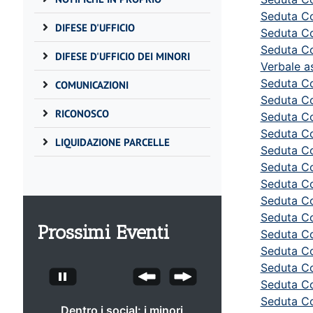
Seduta Co
DIFESE D'UFFICIO
Seduta Co
Seduta Co
DIFESE D'UFFICIO DEI MINORI
Verbale a
Seduta Co
COMUNICAZIONI
Seduta Co
RICONOSCO
Seduta Co
Seduta Co
LIQUIDAZIONE PARCELLE
Seduta Co
Seduta Co
Seduta Co
Seduta Co
Seduta Co
Prossimi Eventi
Seduta Co
Seduta Co
Seduta Co
Seduta Co
Seduta Co
Dentro i social: i minori