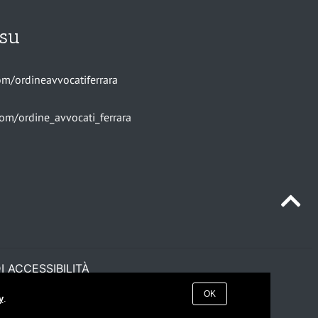
 su
m/ordineavvocatiferrara
om/ordine_avvocati_ferrara
I ACCESSIBILITÀ
OK
y
.