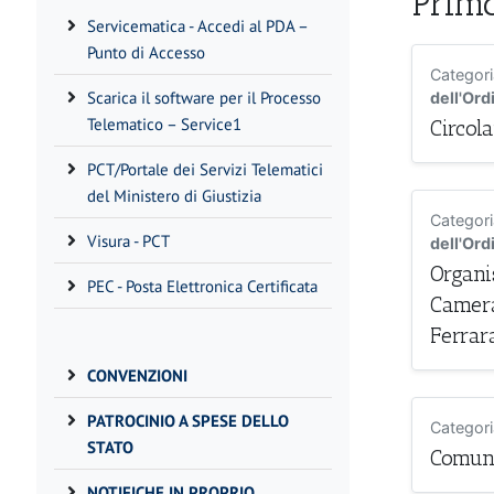
Prim
Servicematica - Accedi al PDA –
Punto di Accesso
Categor
Scarica il software per il Processo
dell'Ord
Telematico – Service1
Circola
PCT/Portale dei Servizi Telematici
del Ministero di Giustizia
Categor
Visura - PCT
dell'Ord
Organi
PEC - Posta Elettronica Certificata
Camera
Ferrar
CONVENZIONI
PATROCINIO A SPESE DELLO
Categor
STATO
Comuni
NOTIFICHE IN PROPRIO