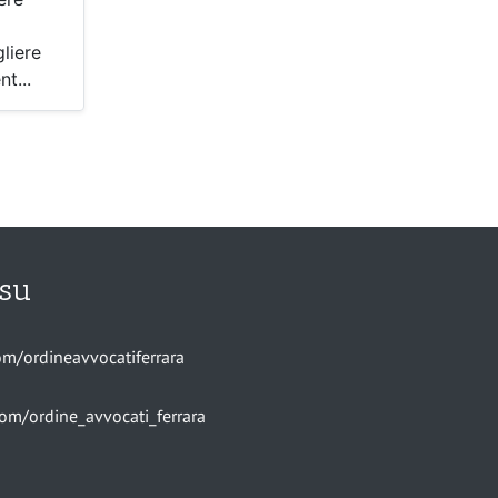
liere
t...
 su
m/ordineavvocatiferrara
om/ordine_avvocati_ferrara