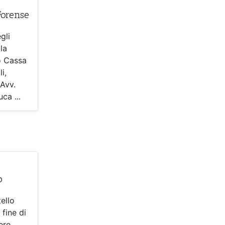
Forense
gli
la
o Cassa
li,
 Avv.
ca ...
o
tello
 fine di
ere