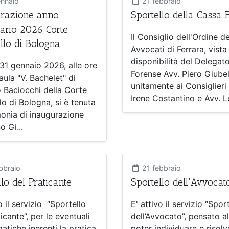
nnaio
21 febbraio
razione anno
Sportello della Cassa 
iario 2026 Corte
Il Consiglio dell'Ordine de
llo di Bologna
Avvocati di Ferrara, vista 
disponibilità del Delegat
 31 gennaio 2026, alle ore
Forense Avv. Piero Giubel
'aula "V. Bachelet" di
unitamente ai Consiglieri
 Baciocchi della Corte
Irene Costantino e Avv. Lu
lo di Bologna, si è tenuta
monia di inaugurazione
o Gi...
bbraio
21 febbraio
lo del Praticante
Sportello dell'Avvocat
o il servizio “Sportello
E' attivo il servizio “Spor
icante”, per le eventuali
dell’Avvocato”, pensato al
atiche inerenti la pratica
poter individuare e risolv