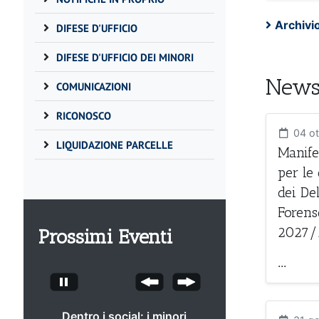
Archivi
DIFESE D'UFFICIO
DIFESE D'UFFICIO DEI MINORI
New
COMUNICAZIONI
RICONOSCO
04 ot
LIQUIDAZIONE PARCELLE
Manifes
per le
dei De
Forens
2027/
Prossimi Eventi
...
L’I.A. nella Giustizia e