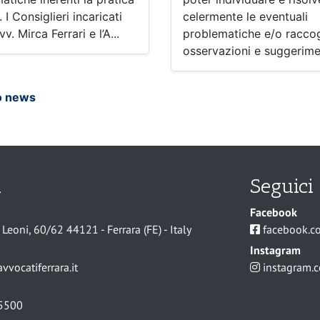
 I Consiglieri incaricati
celermente le eventuali
vv. Mirca Ferrari e l’A...
problematiche e/o raccog
osservazioni e suggerimen
o news
i
Seguici
Facebook
Leoni, 60/62 44121 - Ferrara (FE) - Italy
facebook.co
Instagram
vocatiferrara.it
instagram.c
5500