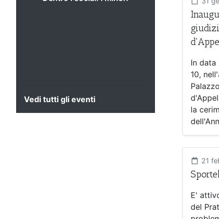
31 ge
nella P.A. dopo la
Inaugu
Legge 132/2025 e la
giudiz
nuova Responsabilità
d'Appe
algoritmica
In data
10, nell
Palazzo
d'Appel
Vedi tutti gli eventi
la ceri
dell'Ann
21 fe
Sportel
E' attiv
del Prat
problem