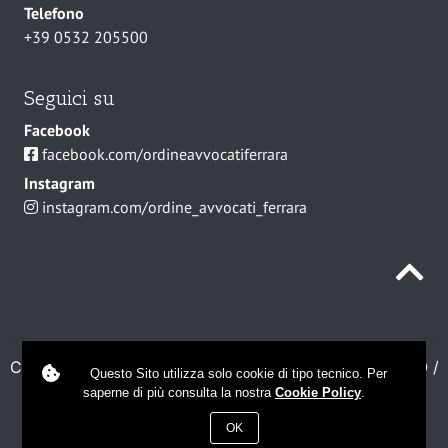
Telefono
+39 0532 205500
Seguici su
Facebook
facebook.com/ordineavvocatiferrara
Instagram
instagram.com/ordine_avvocati_ferrara
C.F. 80016110381
/
COOKIE POLICY
/
MAPPA DEL SITO
/
Questo Sito utilizza solo cookie di tipo tecnico. Per
DICHIARAZIONE DI ACCESSIBILITÀ
saperne di più consulta la nostra
Cookie Policy
.
OK